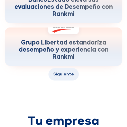
BancoEstado eleva sus
evaluaciones de Desempeño con
Rankmi
más velocidad para convertir insights en
+200%
acciones
Grupo Libertad estandariza
desempeño y experiencia con
Rankmi
Siguiente
Tu empresa