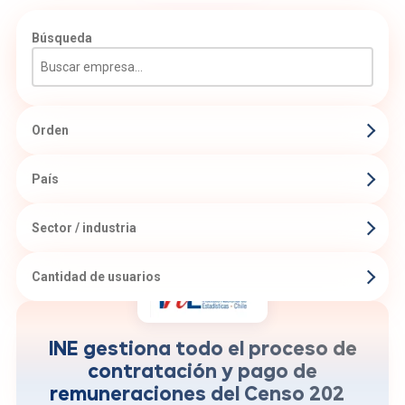
Búsqueda
Orden
Orden
País
País
Sector / industria
Sector / industria
Cantidad de usuarios
Cantidad de usuarios
menos tiempo en el ciclo de contrato-pago
-70%
comparado con censos anteriore
INE gestiona todo el proceso de
contratación y pago de
remuneraciones del Censo 2024