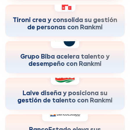
mayor visibilidad del talento para
+180%
decisiones de desarrollo
Tironi crea y consolida su gestión
de personas con Rankmi
más velocidad para identificar y
+190%
desarrollar high‑potentials
Grupo Biba acelera talento y
desempeño con Rankmi
cobertura de evaluaciones y decisiones
+170%
de desarrollo
Laive diseña y posiciona su
gestión de talento con Rankmi
mejora en precisión y oportunidad de
+130%
decisiones de liderazgo