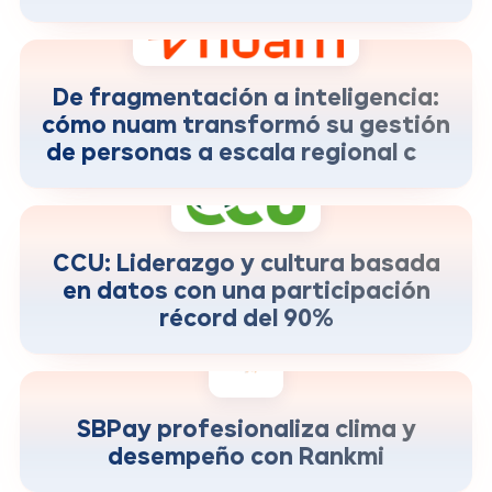
con Rankmi.
de visibilidad regional de data de talento
+100%
en tiempo real
De fragmentación a inteligencia:
cómo nuam transformó su gestión
de personas a escala regional con
Rankmi
de participación en encuestas de clima y
+90%
liderazgo.
CCU: Liderazgo y cultura basada
en datos con una participación
récord del 90%
crecimiento del involucramiento y
+150%
decisiones con datos
SBPay profesionaliza clima y
desempeño con Rankmi