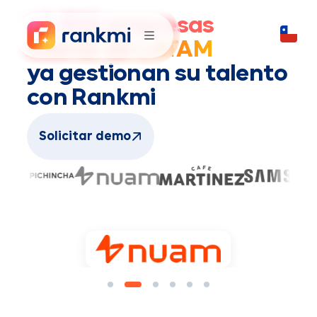
+1.500 empresas
líderes de LATAM
ya gestionan su talento
con Rankmi
Solicitar demo
+100%
de visibilidad regional de data
de talento en tiempo real