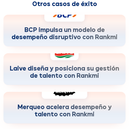
Otros casos de éxito
disminución del tiempo de ciclo de evaluación
-68%
BCP impulsa un modelo de
desempeño disruptivo con Rankmi
cobertura de evaluaciones y decisiones
+170%
de desarrollo
Laive diseña y posiciona su gestión
de talento con Rankmi
más rapidez para alinear objetivos y
+230%
planes de desarrollo
Merqueo acelera desempeño y
talento con Rankmi