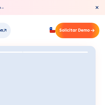
a
→
ón
Solicitar Demo
mi