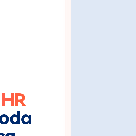
 HR
toda