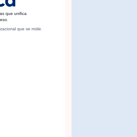
ca
as que unifica
oceso.
nizacional que se mide.