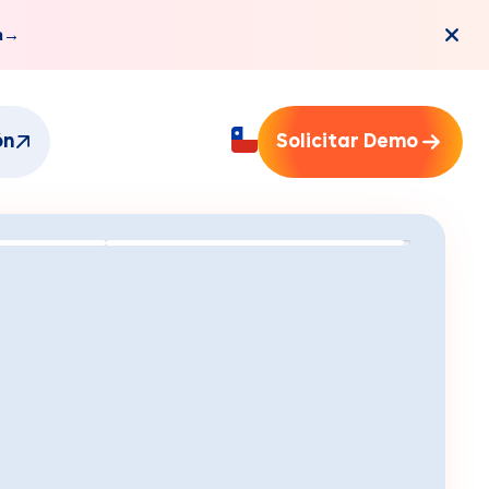
a
→
ón
Solicitar Demo
mi