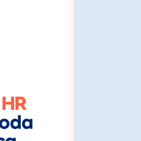
 HR
toda