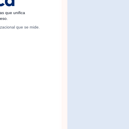
ca
as que unifica
oceso.
nizacional que se mide.