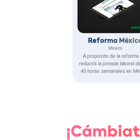
Reforma Méxic
México
A propósito de la reforma
reducirá la jornada laboral d
40 horas semanales en Mé
Felipe Cuadra, Director 
Recursos Humanos de Ran
explicó por qué este es 
momento para que las emp
diagnostiquen su carga labo
avancen hacia modelos de g
por resultados, no por ho
¡Cámbiat
trabajadas.