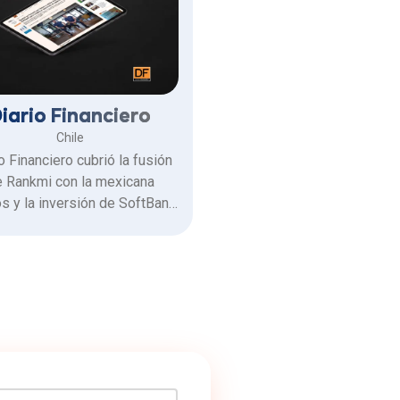
iario Financiero
Chile
o Financiero cubrió la fusión
 Rankmi con la mexicana
 y la inversión de SoftBank
 America Fund, operación que
US$48 millones y permitió a
a compañía fortalecer su
presencia en México.