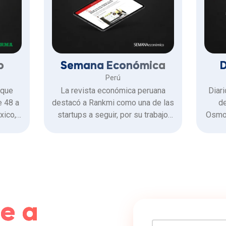
o
Semana Económica
D
Perú
 que
La revista económica peruana
Diari
e 48 a
destacó a Rankmi como una de las
de
xico,
startups a seguir, por su trabajo
Osmos
de
con clientes como BCP, Entel y
Latin
kmi,
Rímac, y por la ronda de inversión
sumó 
el
de US$28 millones que levantó
l
resas
ese año para potenciar su oferta
ral y
con inteligencia artificial.
estión
ras
e a
Nombre