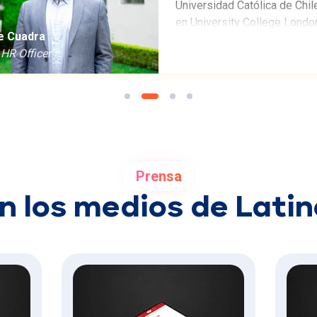
Universidad Católica de Chil
en University College London
e Cuadra
dedicado su carrera a la ges
 HR Officer
de personas y la transforma
organizacional en Latinoamér
Hoy es Cofundador y CHRO 
compañía.
Prensa
n los medios de Lati