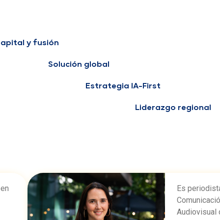
apital y fusión
Solución global
Estrategia IA-First
Liderazgo regional
 en
Es periodist
Comunicación
Audiovisual d