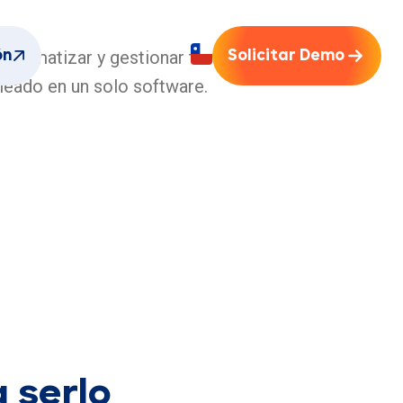
 automatizar y gestionar tu
ón
Solicitar Demo
leado en un solo software.
 serlo