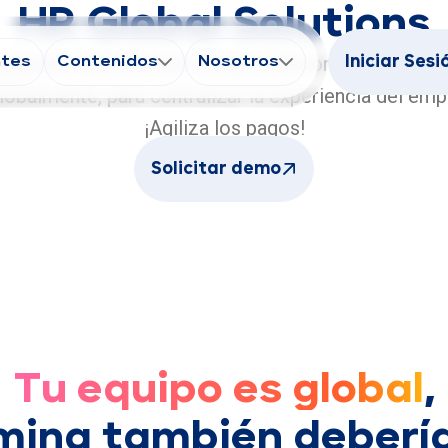
HR Global Solutions
expansión internacional. Global Solutions te permite
ntes
Contenidos
Nosotros
Iniciar Sesi
lobalmente, para centralizar la experiencia del emp
¡Agiliza los pagos!
Solicitar demo
Tu equipo es global
,
mina también debería