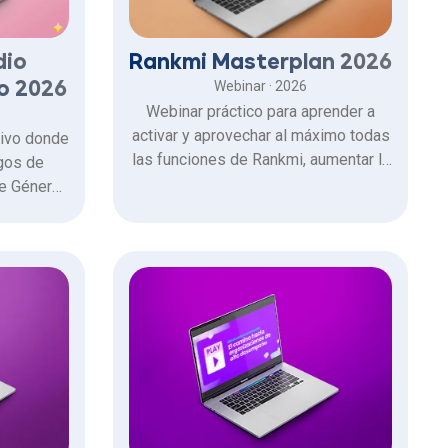
Rankmi Masterplan 2026
dio
Webinar · 2026
o 2026
Webinar práctico para aprender a
activar y aprovechar al máximo todas
sivo donde
las funciones de Rankmi, aumentar la
gos de
adopción de la plataforma y generar
de Género
más impacto en tus colaboradores.
listas del
tados,
invisibles
eales y
tativas e