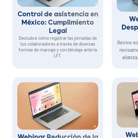
Control de asistencia en
We
México: Cumplimiento
Desp
Legal
Descubre cómo registrar las jornadas de
Revive es
tus colaboradores a través de diversas
revisam
formas de marcaje y con blindaje ante la
LFT.
alianza
va
cumplimi
acceso 
Web
Webinar Reducción de la