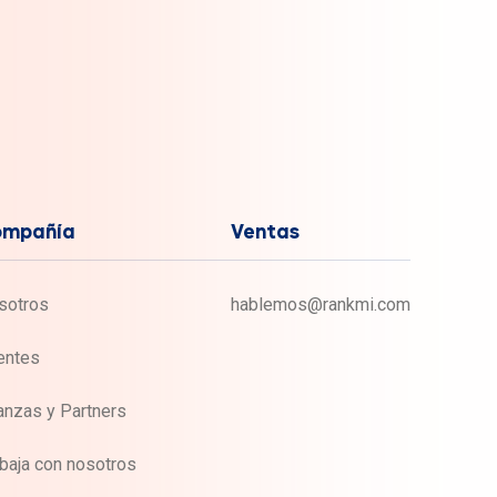
ompañía
Ventas
sotros
hablemos@rankmi.com
entes
anzas y Partners
baja con nosotros