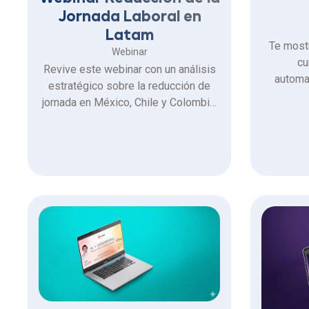
Jornada Laboral en
Latam
Te most
Webinar
cu
Revive este webinar con un análisis
automa
estratégico sobre la reducción de
Lib
jornada en México, Chile y Colombia.
Electrónico, la 
Junto a abogados expertos en
certifi
materia laboral, desglosamos el
asegurar
mapa legal 2026 y las claves
operativas.