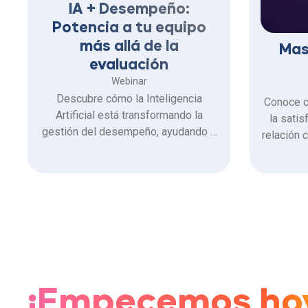
IA + Desempeño:
Potencia a tu equipo
más allá de la
Mas
evaluación
Webinar
Descubre cómo la Inteligencia
Conoce c
Artificial está transformando la
la satis
gestión del desempeño, ayudando a
relación 
las organizaciones a pasar de
salario
evaluaciones tradicionales a una
gestión continua.
¡Empecemos ho