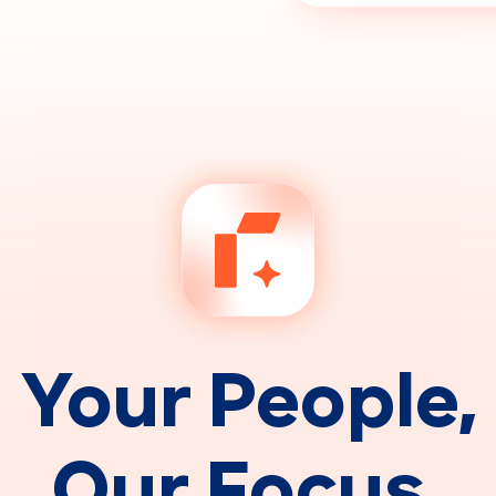
Y
o
u
r
P
e
o
p
l
e
,
O
u
r
F
o
c
u
s
.