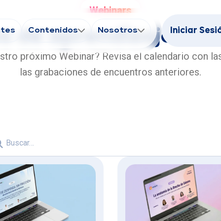
Webinars
s de aprendizaje co
ntes
Contenidos
Nosotros
Iniciar Sesi
estro próximo Webinar? Revisa el calendario con la
las grabaciones de encuentros anteriores.
úsqueda