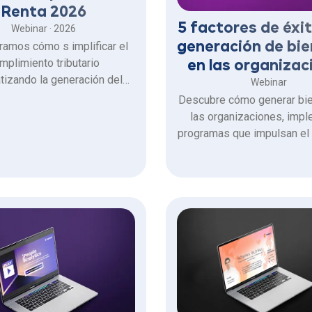
Renta 2026
5 factores de éxit
Webinar · 2026
ramos cómo s implificar el
generación de bi
mplimiento tributario
en las organizac
tizando la generación del
Webinar
ro de Remuneraciones
Descubre cómo generar bie
carga masiva de
las organizaciones, impl
cados de renta y todo para
programas que impulsan el 
 el cumplimiento con la DT.
aprovecha la tecnología y 
para obtener resultados im