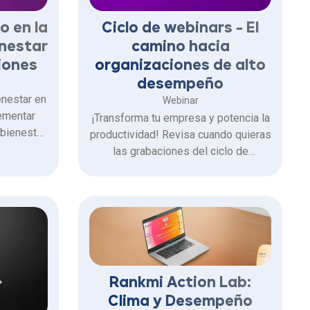
o en la
Ciclo de webinars - El
enestar
camino hacia
iones
organizaciones de alto
desempeño
nestar en
Webinar
ementar
¡Transforma tu empresa y potencia la
bienestar,
productividad! Revisa cuando quieras
los datos
las grabaciones del ciclo de
pactantes.
webinars y conoce, de la mano de
destacados especialistas, cómo
mejorar el desempeño y fortalecer la
experiencia de tus colaboradores.
Rankmi Action Lab:
Clima y Desempeño