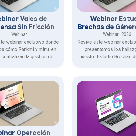
binar Vales de
Webinar Estu
ensa Sin Fricción
Brechas de Géner
Webinar
Webinar · 2026
te webinar exclusivo donde
Revive este webinar exclu
os cómo Rankmi y minu, en
presentamos los hallaz
, centralizan la gestión de
nuestro Estudio Brechas 
les de despensa, com
2026. De la mano de los ana
ento legal y fiscal total, y
estudio y expertos invi
a cientos de comercios en
identificamos las brechas 
línea y físicos.
para impulsar cambios r
construir culturas más equi
inclusivas
inar Operación