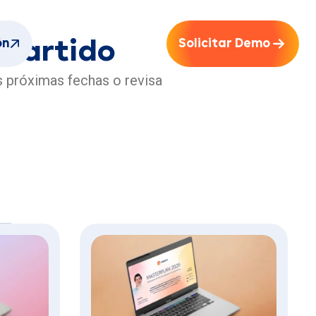
mpartido
ón
Solicitar Demo
s próximas fechas o revisa