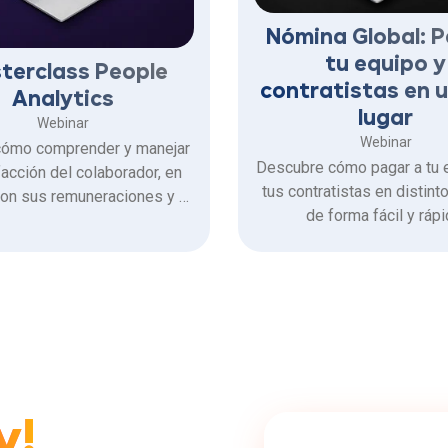
Nómina Global: 
tu equipo y
terclass People
contratistas en u
Analytics
lugar
Webinar
Webinar
ómo comprender y manejar
Descubre cómo pagar a tu 
facción del colaborador, en
tus contratistas en distint
con sus remuneraciones y el
de forma fácil y rápi
 emocional en tiempos de
incertidumbre.
y!