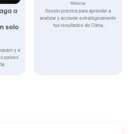
Webinar
Sesión práctica para aprender a
Paga a
analizar y accionar estratégicamente
tus resultados de Clima
n solo
Organizacional y Desempeño ,
conectándolos con las prioridades
del negocio para 2026.
equipo y a
os países
da.