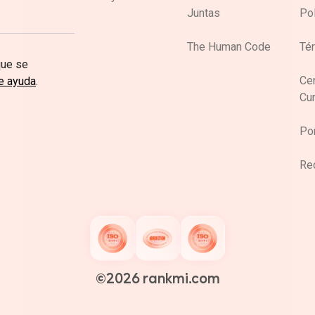
Juntas
Pol
The Human Code
Té
que se
Cen
e ayuda
.
Cu
Por
Re
©️2026 rankmi.com