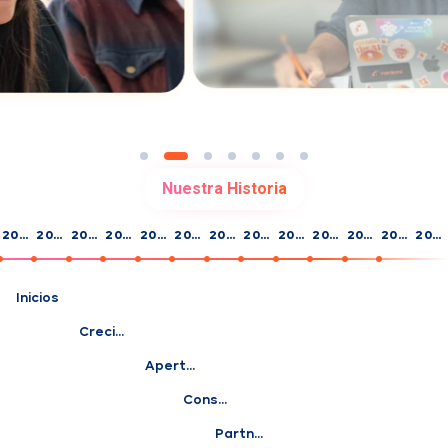
Nuestra Historia
2014
2015
2016
2017
2018
2019
2020
2021
2022
2023
2024
2025
2026
Inicios
Crecimiento y consolidación
Apertura internacional
Consolidación en México
Partners estratégicos