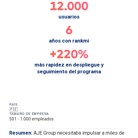
12.000
usuarios
6
años con rankmi
+220%
más rapidez en despliegue y
seguimiento del programa
PAÍS
🇵🇪
TAMAÑO DE EMPRESA
501 - 1.000 empleados
Descripción y resume
Resumen:
AJE Group necesitaba impulsar a miles de