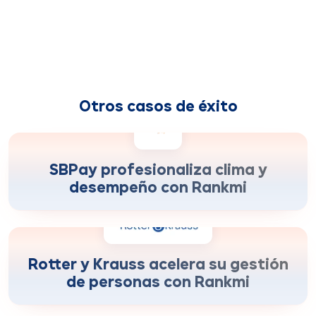
Otros casos de éxito
crecimiento del involucramiento y
+150%
decisiones con datos
SBPay profesionaliza clima y
desempeño con Rankmi
reducción del tiempo de administración de
-72%
procesos
Rotter y Krauss acelera su gestión
de personas con Rankmi