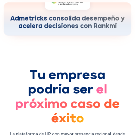
mejora en velocidad de decisiones
+175%
basadas en datos
Admetricks consolida desempeño y
acelera decisiones con Rankmi
Tu empresa
podría ser
el
próximo caso de
éxito
La plataforma de HR con mayor presencia regional, desde