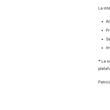
La int
Al
Pr
Si
Im
❝ La s
plataf
Patric