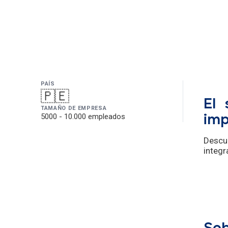
PAÍS
🇵🇪
De
El 
TAMAÑO DE EMPRESA
5000 - 10.000 empleados
imp
Descu
integr