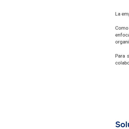
La emp
Como 
enfoc
organi
Para s
colab
Sol