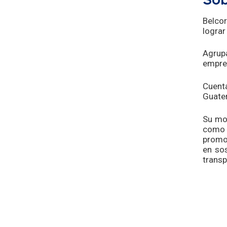
Sob
Belcor
lograr
Agrup
empren
Cuent
Guatem
Su mod
como b
promov
en sos
transp