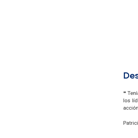
Des
❝ Tení
los lí
acción
Patric