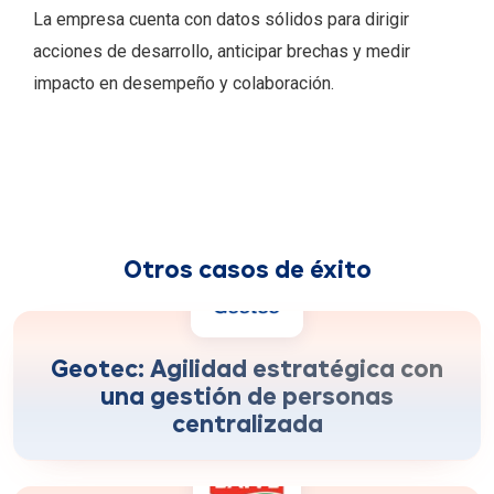
La empresa cuenta con datos sólidos para dirigir
acciones de desarrollo, anticipar brechas y medir
impacto en desempeño y colaboración.
Otros casos de éxito
más rapidez en la toma de decisiones
+300%
estratégica
Geotec: Agilidad estratégica con
una gestión de personas
centralizada