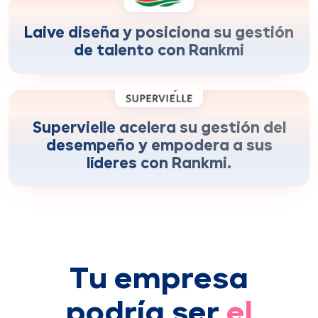
cobertura de evaluaciones y decisiones
+170%
de desarrollo
Laive diseña y posiciona su gestión
de talento con Rankmi
más velocidad para obtener insights de
+200%
desempeño.
Supervielle acelera su gestión del
desempeño y empodera a sus
líderes con Rankmi.
Tu empresa
podría ser
el