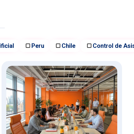
ficial
Peru
Chile
Control de Asi