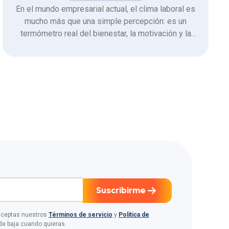
En el mundo empresarial actual, el clima laboral es
mucho más que una simple percepción: es un
termómetro real del bienestar, la motivación y la
productividad de los equipos. Sin embargo, medirlo
de forma precisa y actuar a tiempo ha sido,
históricamente, un desafío. ¿La buena noticia? La
inteligencia artificial (IA) …
Suscribirme
 aceptas nuestros
Términos de servicio
y
Política de
de baja cuando quieras.