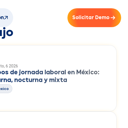
es
ón
Solicitar Demo
ajo
to, 6 2026
pos de jornada laboral en México:
urna, nocturna y mixta
xico