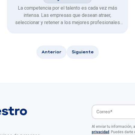
La competencia por el talento es cada vez más
intensa. Las empresas que desean atraer,
seleccionar y retener a los mejores profesionales
necesitan evolucionar y adoptar herramientas que no
solo aceleren el proceso de reclutamiento, sino que
también lo hagan más objetivo, eficiente y centrado
en la experiencia humana.
Anterior
Siguiente
estro
Al enviar tu información,
privacidad
. Puedes darte 