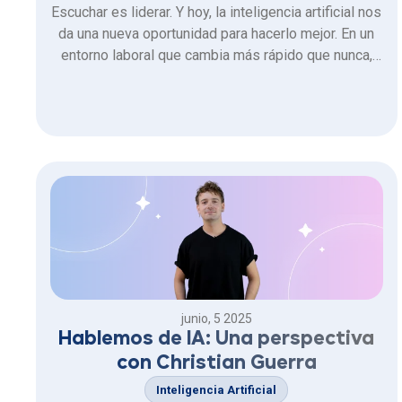
Escuchar es liderar. Y hoy, la inteligencia artificial nos
da una nueva oportunidad para hacerlo mejor. En un
entorno laboral que cambia más rápido que nunca,
donde conviven múltiples generaciones, formas de
trabajo híbridas y una presión constante por la
eficiencia, las empresas enfrentan una paradoja:
cada vez hay …
junio, 5 2025
Hablemos de IA: Una perspectiva
con Christian Guerra
Inteligencia Artificial