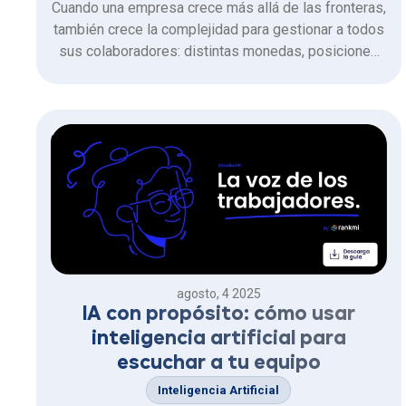
Cuando una empresa crece más allá de las fronteras,
también crece la complejidad para gestionar a todos
sus colaboradores: distintas monedas, posiciones
remotas, freelancers, talento internacional y
contrataciones diversas. El reto está en cómo
optimizar este proceso sin depender de múltiples
plataformas.
agosto, 4 2025
IA con propósito: cómo usar
inteligencia artificial para
escuchar a tu equipo
Inteligencia Artificial