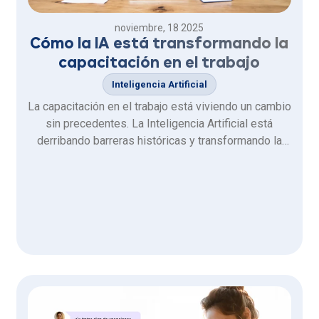
noviembre, 18 2025
Cómo la IA está transformando la
capacitación en el trabajo
Inteligencia Artificial
La capacitación en el trabajo está viviendo un cambio
sin precedentes. La Inteligencia Artificial está
derribando barreras históricas y transformando la
forma en que las organizaciones diseñan, producen
y entregan experiencias de aprendizaje. Lo que
antes tomaba semanas o meses hoy puede
resolverse en cuestión de …