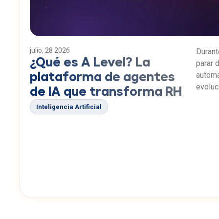
julio, 28 2026
Durant
¿Qué es A Level? La
parar d
automa
plataforma de agentes
evoluc
de IA que transforma RH
solo r
Inteligencia Artificial
capace
plataf
ejecut
automa
comen