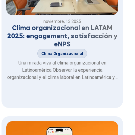
noviembre, 13 2025
Clima organizacional en LATAM
2025: engagement, satisfacción y
eNPS
Clima Organizacional
Una mirada viva al clima organizacional en
Latinoamérica Observar la experiencia
organizacional y el clima laboral en Latinoamérica ya
no es un ejercicio puntual, sino una lectura continua.
Lo que antes parecía estable hoy se transforma con
rapidez: la satisfacción, el compromiso y la intención
de permanecer en la …