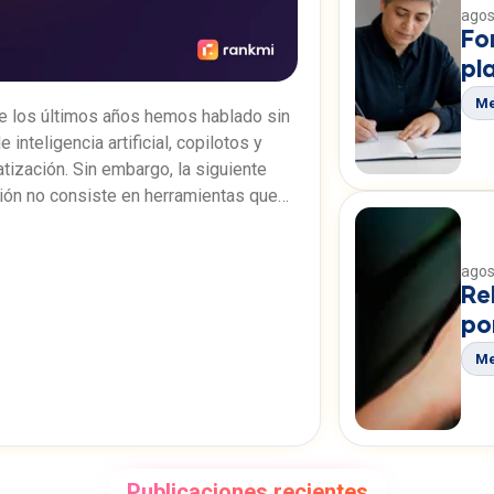
agos
Fo
pl
Me
e los últimos años hemos hablado sin
e inteligencia artificial, copilotos y
tización. Sin embargo, la siguiente
ión no consiste en herramientas que
esponden preguntas, sino en agentes
s de ejecutar trabajo. A-Level es la
agos
orma de microagentes y agentes
Re
ivos de Rankmi, diseñada para
po
tizar procesos empresariales,
zando por Recursos Humanos.
Me
Publicaciones recientes