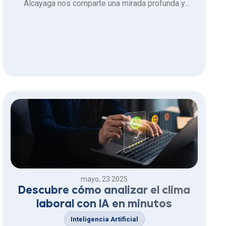
Alcayaga nos comparte una mirada profunda y
consciente sobre el liderazgo actual. Hablamos
sobre la importancia de la confianza, la empatía y la
capacidad de adaptación en contextos diversos y
desafiantes. Con una visión que …
mayo, 23 2025
Descubre cómo analizar el clima
laboral con IA en minutos
Inteligencia Artificial