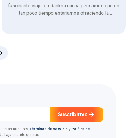
fascinante viaje, en Rankmi nunca pensamos que en
tan poco tiempo estaríamos ofreciendo la
plataforma all in one más completa y robusta de toda
Latinoamérica.
Suscribirme
 aceptas nuestros
Términos de servicio
y
Política de
de baja cuando quieras.