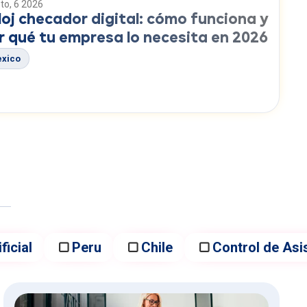
to, 6 2026
loj checador digital: cómo funciona y
r qué tu empresa lo necesita en 2026
xico
ficial
Peru
Chile
Control de Asi