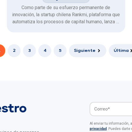
Como parte de su esfuerzo permanente de
innovación, la startup chilena Rankmi, plataforma que
automatiza los procesos de capital humano, lanza al
mercado Genius, un ecosistema de diversas
soluciones basadas en Inteligencia Artificial (IA) que
potencia la gestión de personas.
1
2
3
4
5
Siguiente
Última
estro
Al enviar tu información,
privacidad
. Puedes darte 