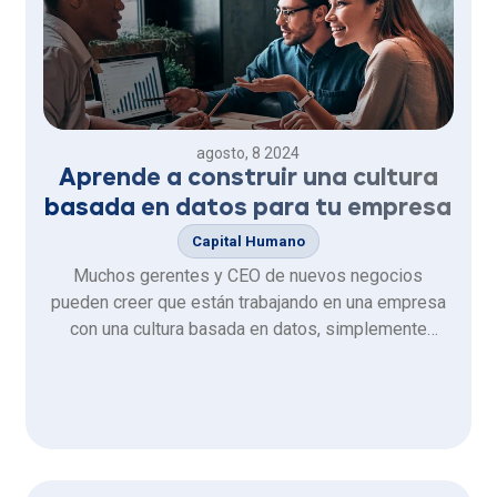
agosto, 8 2024
Aprende a construir una cultura
basada en datos para tu empresa
Capital Humano
Muchos gerentes y CEO de nuevos negocios
pueden creer que están trabajando en una empresa
con una cultura basada en datos, simplemente
porque generan numerosos reportes o cuentan con
dashboards a nivel corporativo. Sin embargo, esto no
garantiza que estén aprovechando el verdadero
potencial de la data.