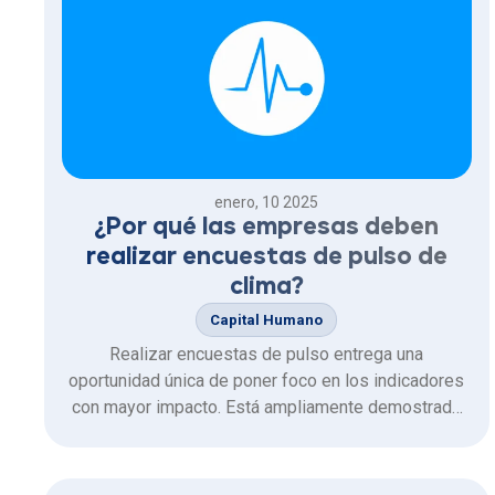
enero, 10 2025
¿Por qué las empresas deben
realizar encuestas de pulso de
clima?
Capital Humano
Realizar encuestas de pulso entrega una
oportunidad única de poner foco en los indicadores
con mayor impacto. Está ampliamente demostrado
que colaboradores comprometidos con su trabajo
son más productivos, más leales y felices, y que
irradian esas actitudes positivas al resto de la