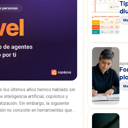
Ti
di
Me
agos
Fo
pl
Me
e los últimos años hemos hablado sin
e inteligencia artificial, copilotos y
tización. Sin embargo, la siguiente
ión no consiste en herramientas que
esponden preguntas, sino en agentes
s de ejecutar trabajo. A-Level es la