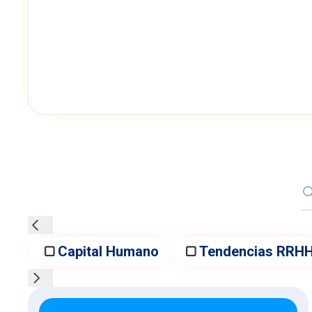
plataf
ejecut
automa
comen
Capital Humano
Tendencias RRH
Artículos del blog