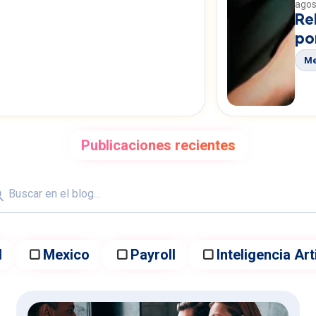
agos
orma de microagentes y agentes
Re
ivos de Rankmi, diseñada para
po
tizar procesos empresariales,
zando por Recursos Humanos.
Me
Publicaciones recientes
Búsqueda
H
Mexico
Payroll
Inteligencia Arti