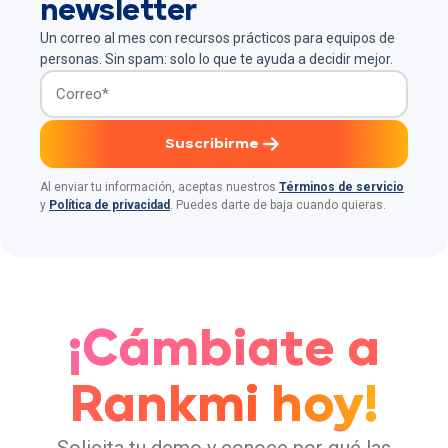
newsletter
sus
Un correo al mes con recursos prácticos para equipos de
colaborad
personas. Sin spam: solo lo que te ayuda a decidir mejor.
ores. Por
ello, las
organizaci
ones
Suscribirme
trabajan
para
Al enviar tu información, aceptas nuestros
Términos de servicio
y
Política de privacidad
. Puedes darte de baja cuando quieras.
mejorar
constante
mente el
clima y la
cultura
dentro de
¡Cámbiate a
las
empresas.
Rankmi hoy!