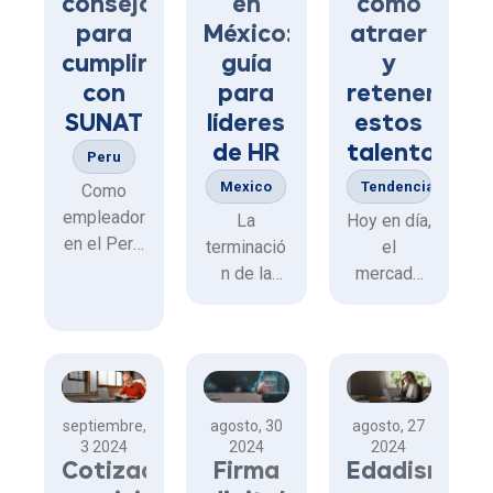
consejos
en
cómo
para
México:
atraer
cumplir
guía
y
con
para
retener
SUNAT
líderes
estos
de HR
talentos
Peru
Mexico
Tendencias RRHH
Como
empleador
La
Hoy en día,
en el Perú,
terminació
el
es
n de la
mercado
esencial
relación
laboral es
que
laboral con
tan
conozcas
los
competitiv
y cumplas
colaborad
o que
con las
ores es
atraer y
septiembre,
agosto, 30
agosto, 27
obligacion
una de las
retener al
3 2024
2024
2024
es
tareas
mejor
Cotizaciones
Firma
Edadismo
tributarias
más
talento se