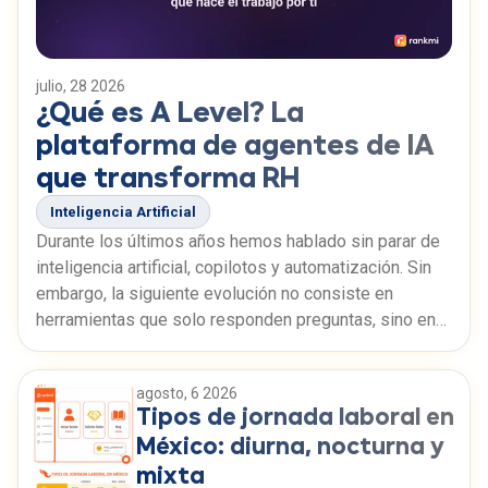
julio, 28 2026
¿Qué es A Level? La
plataforma de agentes de IA
que transforma RH
Inteligencia Artificial
Durante los últimos años hemos hablado sin parar de
inteligencia artificial, copilotos y automatización. Sin
embargo, la siguiente evolución no consiste en
herramientas que solo responden preguntas, sino en
agentes capaces de ejecutar trabajo. A-Level es la
plataforma de microagentes y agentes ejecutivos de
agosto, 6 2026
Rankmi, diseñada para automatizar procesos
Tipos de jornada laboral en
empresariales, comenzando por Recursos Humanos.
México: diurna, nocturna y
mixta