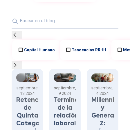
Búsqueda
Capital Humano
Tendencias RRHH
Me
Artículos del blog
septiembre,
septiembre,
septiembre,
13 2024
9 2024
4 2024
Retención
Terminación
Millennials
de
de la
y
Quinta
relación
Generación
Categoría:
laboral
Z: