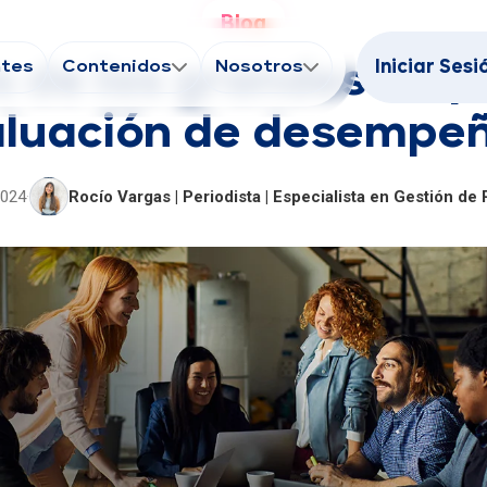
Blog
ntes
Contenidos
Nosotros
Iniciar Sesi
s de las grandes emp
aluación de desempe
2024
·
Rocío Vargas | Periodista | Especialista en Gestión de