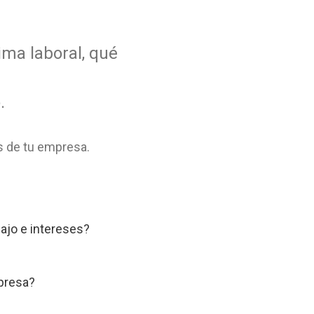
ima laboral, qué
o.
s de tu empresa.
bajo e intereses?
mpresa?