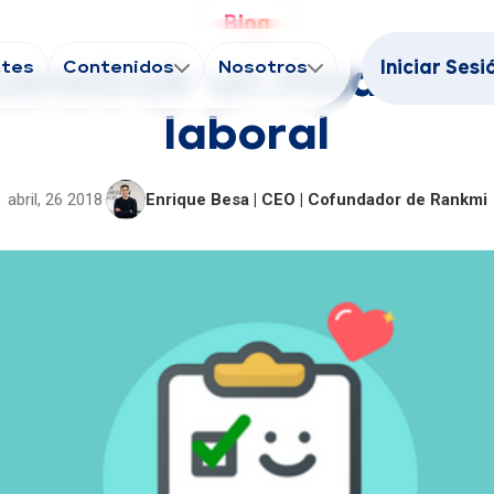
Blog
ntes
Contenidos
Nosotros
Iniciar Sesi
onstruir un modelo d
laboral
abril, 26 2018
·
Enrique Besa | CEO | Cofundador de Rankmi