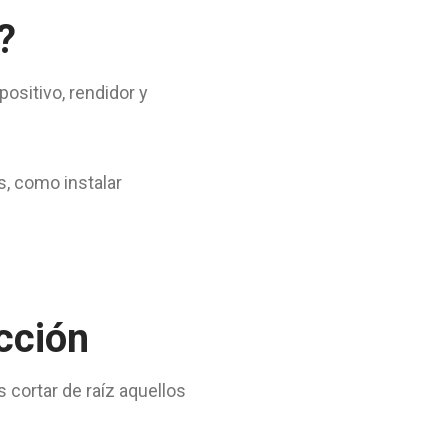
?
ositivo, rendidor y
s, como instalar
cción
s cortar de raíz aquellos