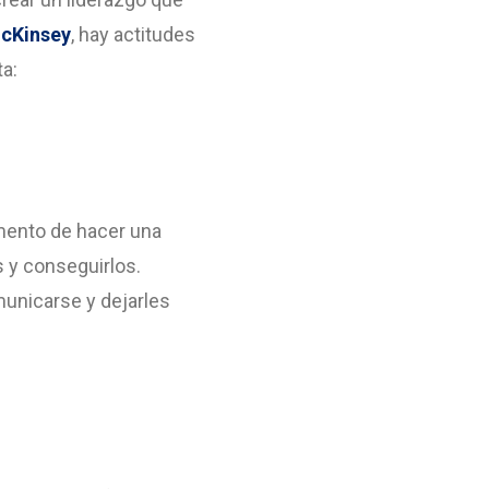
McKinsey
, hay actitudes
a:
omento de hacer una
s y conseguirlos.
unicarse y dejarles