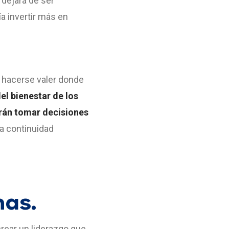
dejará de ser
a invertir más en
n hacerse valer donde
el bienestar de los
drán tomar decisiones
la continuidad
nas.
rear un liderazgo que