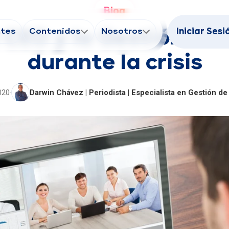
Blog
ntes
Contenidos
Nosotros
Iniciar Sesi
el CEO y la Gestión de
durante la crisis
2020
·
Darwin Chávez | Periodista | Especialista en Gestión d