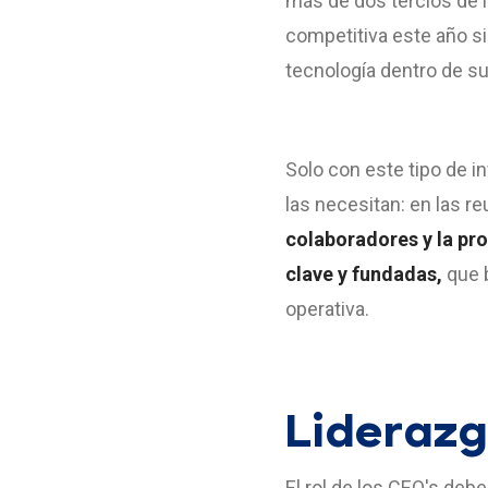
más de dos tercios de 
competitiva este año si
tecnología dentro de s
Solo con este tipo de 
las necesitan: en las r
colaboradores y la pr
clave y fundadas,
que b
operativa.
Liderazg
El rol de los CEO's deb