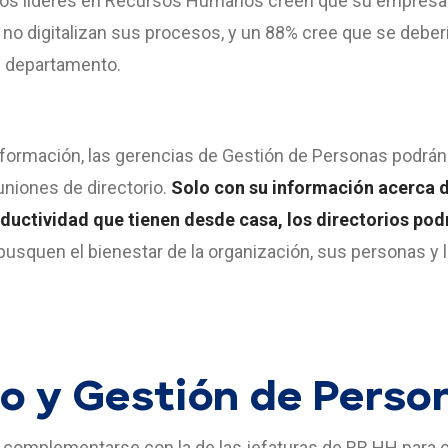
los líderes en Recursos Humanos creen que su empresa 
 no digitalizan sus procesos, y un 88% cree que se deberí
u departamento.
información, las gerencias de Gestión de Personas podrá
euniones de directorio.
Solo con su información acerca d
oductividad que tienen desde casa, los directorios po
usquen el bienestar de la organización, sus personas y 
o y Gestión de Perso
e complementarse con la de las jefaturas de RR.HH para c