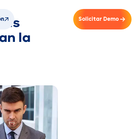
ón
Solicitar Demo
eas
an la