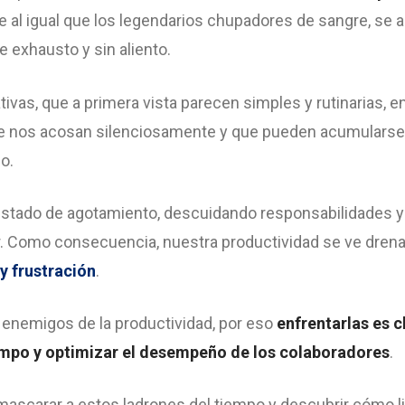
e al igual que los legendarios chupadores de sangre, se 
e exhausto y sin aliento.
tivas, que a primera vista parecen simples y rutinarias, 
 nos acosan silenciosamente y que pueden acumularse
po.
 estado de agotamiento, descuidando responsabilidades 
r. Como consecuencia, nuestra productividad se ve drena
y frustración
.
 enemigos de la productividad, por eso
enfrentarlas es c
empo
y optimizar el desempeño de los colaboradores
.
carar a estos ladrones del tiempo y descubrir cómo lib