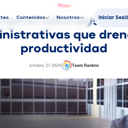
Blog
ntes
Contenidos
Nosotros
Iniciar Sesi
mpiros laborales: tar
nistrativas que dren
productividad
octubre, 21 2024
·
Team Rankmi