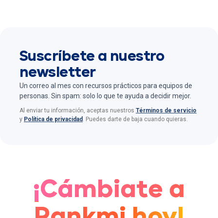
diseñadas
ales y se
buscan
columna …
está
para
enfrentan
atraer,
derribando
agilizar
a
retener y
barreras
procesos
tensiones
motivar
históricas
y mejorar
reales …
talento.
Suscríbete a nuestro
y
la
Pero más
transforma
experienci
newsletter
allá de la
ndo la
a del
Un correo al mes con recursos prácticos para equipos de
buena
forma en
colaborad
personas. Sin spam: solo lo que te ayuda a decidir mejor.
voluntad,
que las
or.
para los
organizaci
líderes de
ones
RRHH
Suscribirme
diseñan,
cada peso
producen y
invertido
Al enviar tu información, aceptas nuestros
Términos de servicio
entregan
y
Política de privacidad
. Puedes darte de baja cuando quieras.
necesita
experienci
ser
as de
justificado.
aprendizaj
e. Lo que