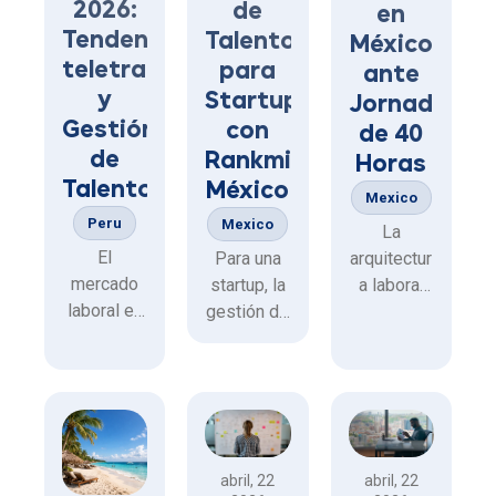
2026:
de
en
Tendencias,
Talento
México
teletrabajo
para
ante
y
Startups
Jornada
Gestión
con
de 40
de
Rankmi
Horas
Talento
México
Mexico
Peru
Mexico
La
El
Para una
arquitectur
mercado
startup, la
a laboral
laboral en
gestión de
en México
el Perú
talento es
vive un
exhibe una
crucial
cambio sin
dinámica
para
precedent
compleja y
escalar
es. Tras la
altamente
eficientem
aprobación
cambiante.
ente y
en la
abril, 22
abril, 22