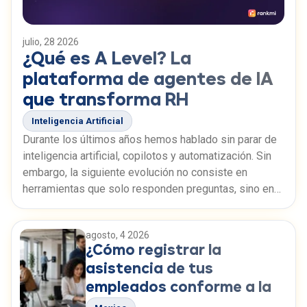
julio, 28 2026
¿Qué es A Level? La
plataforma de agentes de IA
que transforma RH
Inteligencia Artificial
Durante los últimos años hemos hablado sin parar de
inteligencia artificial, copilotos y automatización. Sin
embargo, la siguiente evolución no consiste en
herramientas que solo responden preguntas, sino en
agentes capaces de ejecutar trabajo. A-Level es la
plataforma de microagentes y agentes ejecutivos de
agosto, 4 2026
Rankmi, diseñada para automatizar procesos
¿Cómo registrar la
empresariales, comenzando por Recursos Humanos.
asistencia de tus
empleados conforme a la
LFT?