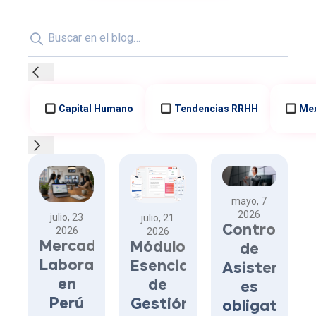
Búsqueda
Capital Humano
Tendencias RRHH
Me
Artículos del blog
mayo, 7
2026
julio, 23
julio, 21
Control
2026
2026
Mercado
Módulos
de
Laboral
Esenciales
Asistencia
en
de
es
Perú
Gestión
obligatorio