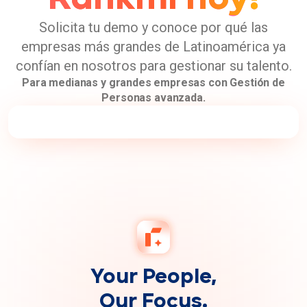
antes
¡Cámbiate a
tomaba
semanas o
meses
Rankmi hoy!
hoy puede
resolverse
Solicita tu demo y conoce por qué las
en
empresas más grandes de Latinoamérica ya
cuestión
confían en nosotros para gestionar su talento.
de …
Para medianas y grandes empresas con Gestión de
Personas avanzada.
Nombre
Apellido
Correo laboral
Número de teléfono