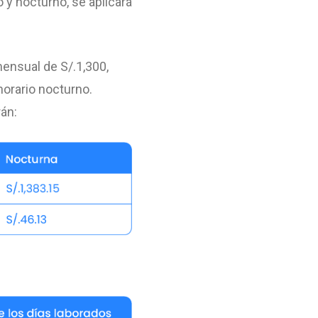
 y nocturno, se aplicará
ensual de S/.1,300,
orario nocturno.
án: