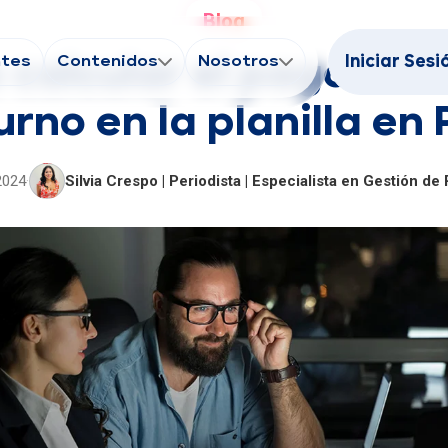
Blog
ntes
Contenidos
Nosotros
Iniciar Sesi
calcular el pago del 
rno en la planilla en
2024
·
Silvia Crespo | Periodista | Especialista en Gestión d