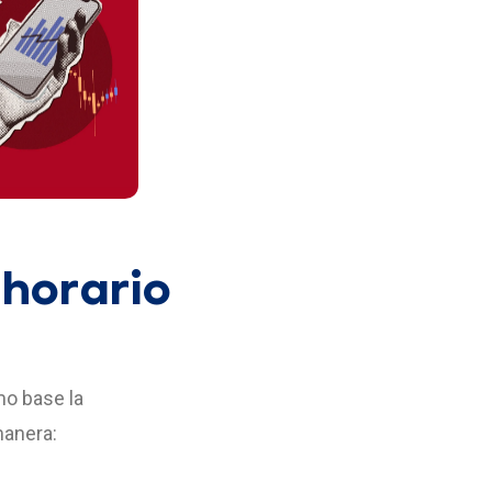
 horario
mo base la
manera: