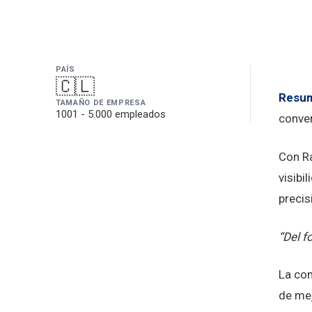
PAÍS
🇨🇱
De
Resu
TAMAÑO DE EMPRESA
1001 - 5.000 empleados
conver
Con Ra
visibi
precis
“Del f
La com
de mej