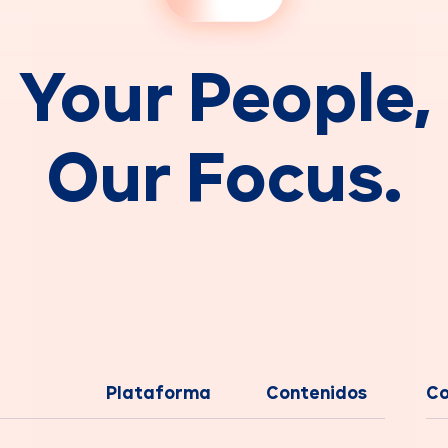
Y
o
u
r
P
e
o
p
l
e
,
O
u
r
F
o
c
u
s
.
Plataforma
Contenidos
C