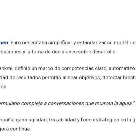
scripción y resumen de
men:
Euro necesitaba simplificar y estandarizar su modelo de
saciones y la toma de decisiones sobre desarrollo.
nkmi, definió un marco de competencias claro, automatizó fl
lidad de resultados permitió alinear objetivos, detectar brec
ión.
ormulario complejo a conversaciones que mueven la aguja.”
pañía ganó agilidad, trazabilidad y foco estratégico en la
ora continua.