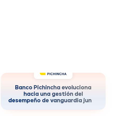
menos tiempo administrativo en ciclos de
-70%
evaluación
Banco Pichincha evoluciona
hacia una gestión del
desempeño de vanguardia junto
a Rankmi