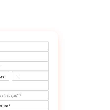
ono
 trabajas?
esa