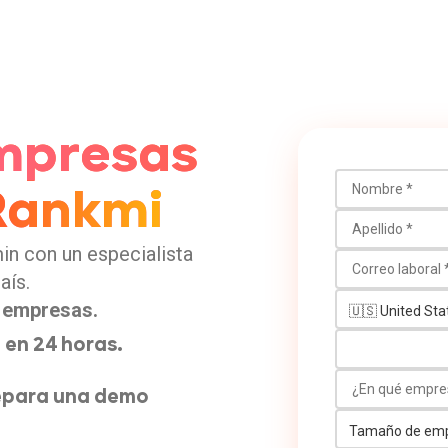
mpresas
Nombre
Rankmi
Apellido
in con un especialista
Correo laboral
país.
Número de teléf
 empresas.
 en 24 horas.
¿En qué empresa
repara una demo
Tamaño de empr