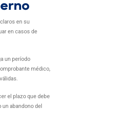
terno
claros en su
uar en casos de
ga un período
n comprobante médico,
válidas.
cer el plazo que debe
do un abandono del