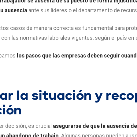
trabajador se ausenta de su puesto de forma injustific
su ausencia
ante sus líderes o el departamento de recu
tos casos de manera correcta es fundamental para prot
con las normativas laborales vigentes, según el país en 
licamos
los pasos que las empresas deben seguir cuand
car la situación y reco
ción
r decisión, es crucial
asegurarse de que la ausencia d
 un abandono de trabajo
. Algunas personas pueden ause