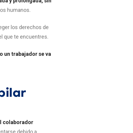
ada y prolongada, sin
rsos humanos.
eger los derechos de
el que te encuentres.
o un trabajador se va
pilar
el colaborador
ntarse debido a