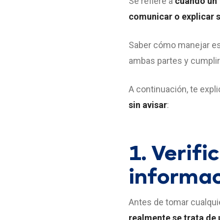
Se refiere a
cuando un 
comunicar o explicar 
Saber cómo manejar es
ambas partes y cumplir 
A continuación, te exp
sin avisar
:
1. Verifi
informa
Antes de tomar cualquie
realmente se trata de