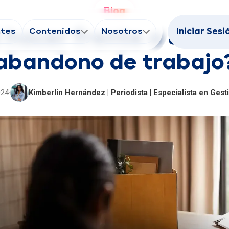
Blog
ntes
Contenidos
Nosotros
Iniciar Sesi
 hacer frente a un ca
abandono de trabajo
024
·
Kimberlin Hernández | Periodista | Especialista en Ges