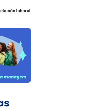
relación laboral
.
as