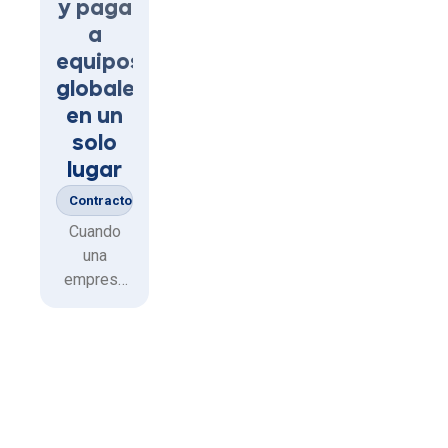
y paga
a
equipos
globales
en un
solo
lugar
Contractors
Cuando
una
empresa
crece más
allá de las
fronteras,
también
crece la
complejida
d para