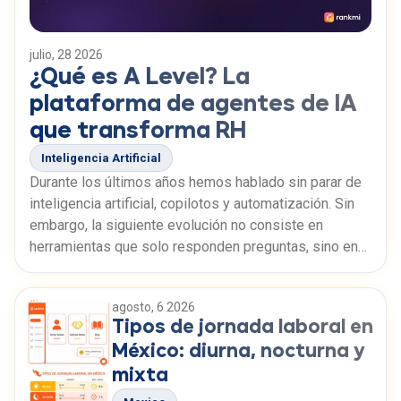
julio, 28 2026
¿Qué es A Level? La
plataforma de agentes de IA
que transforma RH
Inteligencia Artificial
Durante los últimos años hemos hablado sin parar de
inteligencia artificial, copilotos y automatización. Sin
embargo, la siguiente evolución no consiste en
herramientas que solo responden preguntas, sino en
agentes capaces de ejecutar trabajo. A-Level es la
plataforma de microagentes y agentes ejecutivos de
agosto, 6 2026
Rankmi, diseñada para automatizar procesos
Tipos de jornada laboral en
empresariales, comenzando por Recursos Humanos.
México: diurna, nocturna y
mixta