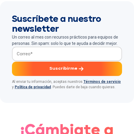
gestionar
a todos
Suscríbete a nuestro
sus
newsletter
colaborad
ores:
Un correo al mes con recursos prácticos para equipos de
distintas
personas. Sin spam: solo lo que te ayuda a decidir mejor.
monedas,
posicione
s remotas,
Suscribirme
freelancer
s, talento
Al enviar tu información, aceptas nuestros
Términos de servicio
internacion
y
Política de privacidad
. Puedes darte de baja cuando quieras.
al y
contratacio
nes
diversas.
El reto
¡Cámbiate a
está en