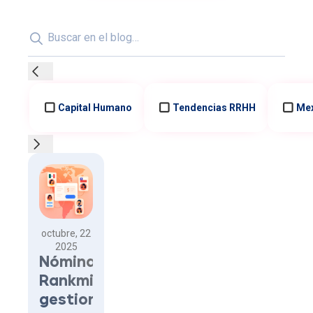
Búsqueda
Capital Humano
Tendencias RRHH
Me
Artículos del blog
octubre, 22
2025
Nómina
Rankmi:
gestiona