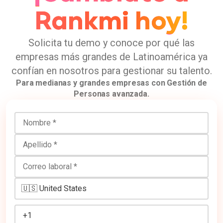
cómo
Rankmi hoy!
optimizar
este
proceso
Solicita tu demo y conoce por qué las
sin
empresas más grandes de Latinoamérica ya
depender
confían en nosotros para gestionar su talento.
de
Para medianas y grandes empresas con Gestión de
múltiples
Personas avanzada.
plataforma
s.
Nombre
Apellido
Correo laboral
Número de teléfono