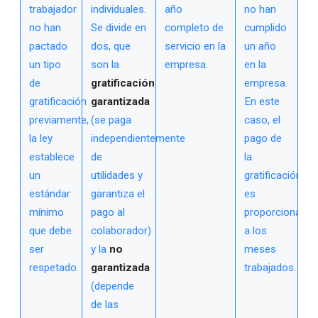
trabajador
individuales.
año
no han
no han
Se divide en
completo de
cumplido
pactado
dos, que
servicio en la
un año
un tipo
son la
empresa.
en la
de
gratificación
empresa.
gratificación
garantizada
En este
previamente,
(se paga
caso, el
la ley
independientemente
pago de
establece
de
la
un
utilidades y
gratificación
estándar
garantiza el
es
mínimo
pago al
proporcional
que debe
colaborador)
a los
ser
y la
no
meses
respetado.
garantizada
trabajados.
(depende
de las