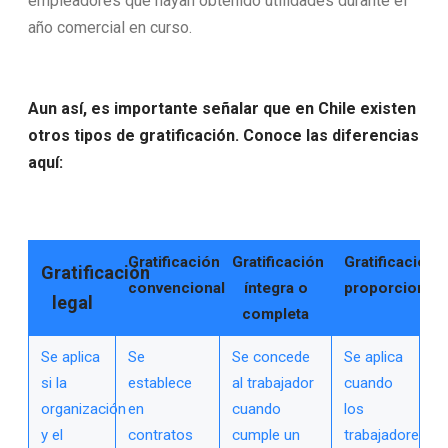
empleadores que hayan obtenido utilidades durante el
año comercial en curso.
Aun así, es importante señalar que en Chile existen
otros tipos de gratificación. Conoce las diferencias
aquí:
Gratificación
Gratificación
Gratificación
Gratificación
convencional
íntegra o
proporcional
legal
completa
Se aplica
Se
Se concede
Se aplica
si la
establece
al trabajador
cuando
organización
en
cuando
los
y el
contratos
cumple un
trabajadores