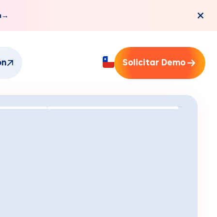
a
→
ón
Solicitar Demo
mi