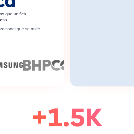
ca
as que unifica
oceso.
nizacional que se mide.
+1.5K