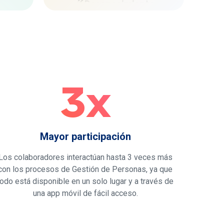
dividual
Encuestas Libres
ón
Beneficios Externos
 y Metas
Planes de Acción
endizaje
Beneficios+
rding
3x
Gifts Cards
n
Chat
Telemedicina
Mayor participación
Servicios de Salud Examedi
Los colaboradores interactúan hasta 3 veces más
con los procesos de Gestión de Personas, ya que
todo está disponible en un solo lugar y a través de
una app móvil de fácil acceso.