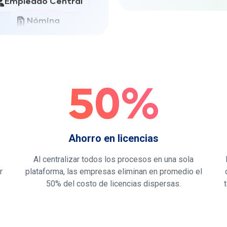
Plan de Desarrollo In
Nómina
Planes de Acci
Flujos de Solicitudes
Gestión de Objetivos
Firma Digital
Capacitaciones y apr
Gestión del Tiempo
Selección y Onboa
Control de asistencia
50%
9box y Sucesió
ro y pago de contratistas
espensa, Gasolina y Universales
Ahorro en licencias
HR Global Solutions
Al centralizar todos los procesos en una sola
r
plataforma, las empresas eliminan en promedio el
50% del costo de licencias dispersas.