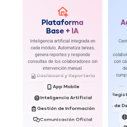
Plataforma
A
Base + IA
Inteligencia Artificial
Inteligencia artificial integrada en
Cent
cada módulo. Automatiza tareas,
Gestión de Información
genera reportes y responde
colabo
consultas de los colaboradores sin
con cá
Comunicación Oficial
intervención manual.
de
Dashboard y Reportería
cumpl
App Mobile
Regist
Inteligencia Artificial
Vales de D
Gestión de Información
Comunicación Oficial