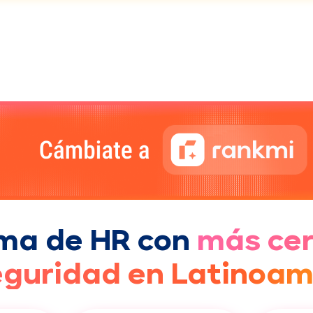
rma de HR con
más cer
eguridad en Latinoam