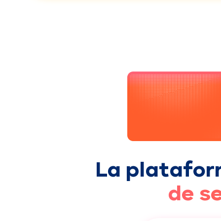
La platafo
de s