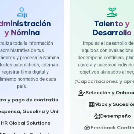
Desempeño
dministración
Talento y
Empleado Central
Feedback Conti
y Nómina
Desarrollo
Nómina
Plan de Desarrollo In
raliza toda la información
Impulsa el desarrollo de
Flujos de Solicitudes
administrativa de tus
equipos con evaluacione
Planes de Acci
radores y procesa la Nómina
desempeño continuas, pla
Firma Digital
lculos automáticos, además
carrera y sucesión individu
Gestión de Objetivos
Gestión del Tiempo
 registrar firma digital y
objetivos alineados al neg
Capacitaciones y apr
imiento normativo de cada
Control de asistencia
país.
Selección y Onboa
ro y pago de contratistas
9box y Sucesió
espensa, Gasolina y Universales
Desempeño
HR Global Solutions
Feedback Conti
Empleado Central