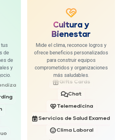
Clima Laboral
Reconocimiento
Cultura y
Encuestas Libres
nuo
Bienestar
Beneficios Externos
dividual
 tus
Mide el clima, reconoce logros y
Planes de Acción
s de
ofrece beneficios personalizados
ón
nes de
para construir equipos
Beneficios+
ales y
comprometidos y organizaciones
 y Metas
ocio.
más saludables.
Gifts Cards
endizaje
Chat
rding
Telemedicina
n
Servicios de Salud Examedi
Clima Laboral
nuo
Reconocimiento