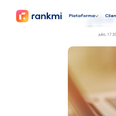
Plataforma
Clie
¿Qué 
julio, 17 2