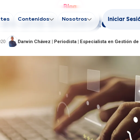
Blog
ntes
Contenidos
Nosotros
Iniciar Sesi
es una Encuesta de 
020
·
Darwin Chávez | Periodista | Especialista en Gestión d