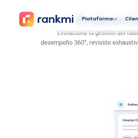
Evaluaci
Plataforma
Clie
Evoluciona tu gestión del tal
desempeño 360°, revisión exhaustiva