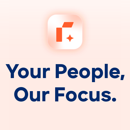
Y
o
u
r
P
e
o
p
l
e
,
O
u
r
F
o
c
u
s
.