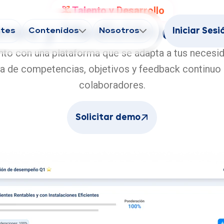
Talento y Desarrollo
ones y Medición del 
ntes
Contenidos
Nosotros
Iniciar Sesi
ento con una plataforma que se adapta a tus necesi
 de competencias, objetivos y feedback continuo e
colaboradores.
Solicitar demo