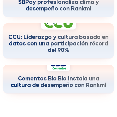
decisiones con datos
SBPay profesionaliza clima y
desempeño con Rankmi
de participación en encuestas de clima y
+90%
liderazgo.
CCU: Liderazgo y cultura basada en
datos con una participación récord
del 90%
más velocidad para cerrar ciclos de
+190%
evaluación
Cementos Bío Bío instala una
cultura de desempeño con Rankmi