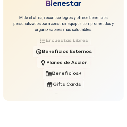
Planes de Acción
Bienestar
Gestión de Objetivos y Metas
Clima Laboral
Mide el clima, reconoce logros y ofrece beneficios
Capacitaciones y aprendizaje
personalizados para construir equipos comprometidos y
Reconocimiento
organizaciones más saludables.
Selección y Onboarding
Encuestas Libres
9box y Sucesión
Beneficios Externos
Planes de Acción
Beneficios+
Gifts Cards
Chat
Telemedicina
Servicios de Salud Examedi
Clima Laboral