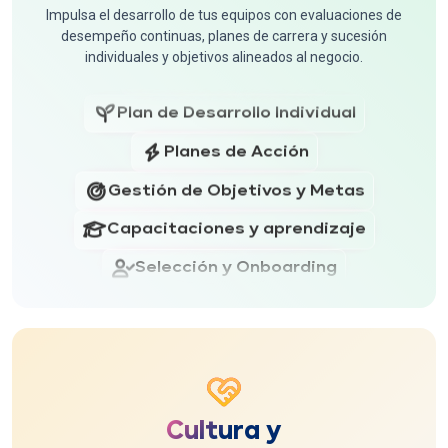
Impulsa el desarrollo de tus equipos con evaluaciones de
Gestión del Tiempo
Desempeño
desempeño continuas, planes de carrera y sucesión
individuales y objetivos alineados al negocio.
Control de asistencia
Feedback Continuo
Registro y pago de contratistas
Plan de Desarrollo Individual
Vales de Despensa, Gasolina y Universales
Planes de Acción
HR Global Solutions
Gestión de Objetivos y Metas
Capacitaciones y aprendizaje
Selección y Onboarding
9box y Sucesión
Desempeño
Feedback Continuo
Plan de Desarrollo Individual
Cultura y