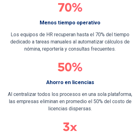
70%
Reconocimiento
Encuestas Libres
Menos tiempo operativo
Beneficios Externos
Los equipos de HR recuperan hasta el 70% del tiempo
dedicado a tareas manuales al automatizar cálculos de
Planes de Acción
nómina, reportería y consultas frecuentes.
Beneficios+
50%
Gifts Cards
Ahorro en licencias
Chat
Al centralizar todos los procesos en una sola plataforma,
Telemedicina
las empresas eliminan en promedio el 50% del costo de
Servicios de Salud Examedi
licencias dispersas.
3x