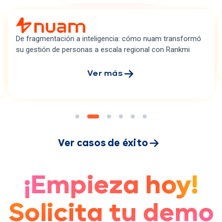
CCU digitalizó su g
00%
de visibilidad regional de data
+90
plataforma robusta
de talento en tiempo real
ón a inteligencia: cómo nuam transformó
Implementada en so
personas a escala regional con Rankmi
procesos manuales 
en tiempo real para
Ver más
Ver casos de éxito
¡Empieza hoy!
Solicita tu demo