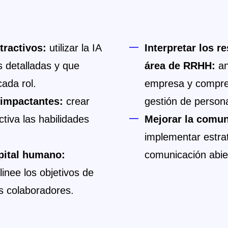
tractivos:
utilizar la IA
Interpretar los r
 detalladas y que
área de RRHH:
an
ada rol.
empresa y compren
 impactantes:
crear
gestión de person
iva las habilidades
Mejorar la comun
implementar estra
apital humano:
comunicación abier
linee los objetivos de
s colaboradores.